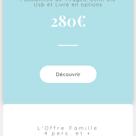
Usb et Livre en options
280€
Découvrir
L'Offre Famille
4 pers. et +