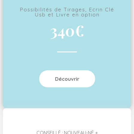
Possibilités de Tirages, Ecrin Clé
Usb et Livre en option
340€
Découvrir
CONSEILLÉ : NOUVEAU-NÉ +