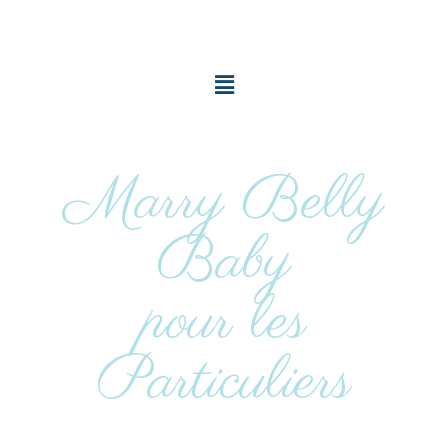
Marry Belly
Baby
pour les
Particuliers